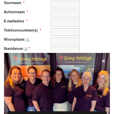
Voornaam
*
Achternaam
*
E-mailadres
*
Telefoonnummer(s)
*
Woonplaats
Startdatum
*
×
Retourdatum
*
Aantal deelnemers
*
Aantal duikers
*
Gewenste reisduur in
nachten
*
Welk land
*
Malta/Gozo
Egypte
Egypte - Liveaboard