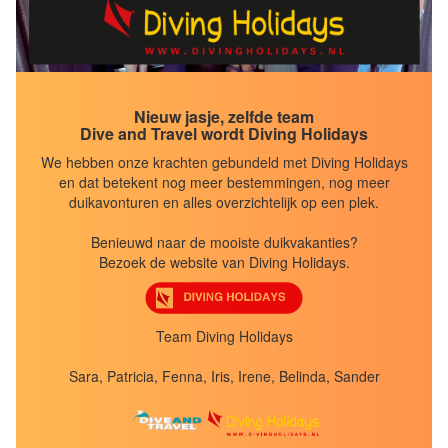
Jordanië
Oman
Malediven
Malediven - Liveaboard
Nieuw jasje, zelfde team
Indonesië
Dive and Travel wordt Diving Holidays
Indonesië - Liveaboard
We hebben onze krachten gebundeld met Diving Holidays
Filipijnen
en dat betekent nog meer bestemmingen, nog meer
duikavonturen en alles overzichtelijk op een plek.
Maleisië
Thailand
Benieuwd naar de mooiste duikvakanties?
Bonaire
Bezoek de website van Diving Holidays.
Curaçao
St.Eustatius
Team Diving Holidays
Galapagos Eilanden
Azoren
Sara, Patricia, Fenna, Iris, Irene, Belinda, Sander
Bahamas
Budgetindicatie per