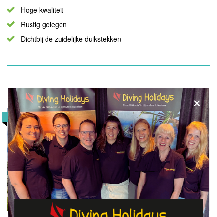
Hoge kwaliteit
Rustig gelegen
Dichtbij de zuidelijke duikstekken
Captain Dons Habitat
×
8,1
POPULAIR
Reisduur
8
dagen
Logies &
Ontbijt
BEKIJK