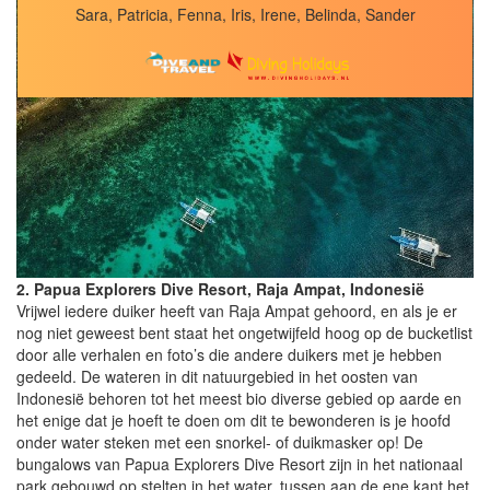
Sara, Patricia, Fenna, Iris, Irene, Belinda, Sander
2. Papua Explorers Dive Resort, Raja Ampat, Indonesië
Vrijwel iedere duiker heeft van Raja Ampat gehoord, en als je er
nog niet geweest bent staat het ongetwijfeld hoog op de bucketlist
door alle verhalen en foto’s die andere duikers met je hebben
gedeeld. De wateren in dit natuurgebied in het oosten van
Indonesië behoren tot het meest bio diverse gebied op aarde en
het enige dat je hoeft te doen om dit te bewonderen is je hoofd
onder water steken met een snorkel- of duikmasker op! De
bungalows van Papua Explorers Dive Resort zijn in het nationaal
park gebouwd op stelten in het water, tussen aan de ene kant het