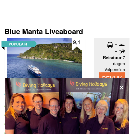
Blue Manta Liveaboard
9,1
POPULAIR
Reisduur
7
dagen
Volpension
BEKIJK
×
Indonesië, Indonesië liveaboards
Luxueuze boot
Ruime stalen boot
Toegewijde staf
Grote diversiteit aan routes