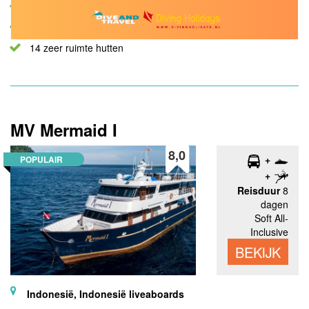
Geweldige service aan boord
Diverse schitterende routes
14 zeer ruimte hutten
MV Mermaid I
8,0
POPULAIR
Reisduur
8
dagen
Soft All-
Inclusive
BEKIJK
Indonesië, Indonesië liveaboards