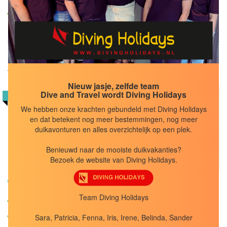
14 zeer ruimte hutten
White Manta Liveaboard
Nieuw jasje, zelfde team
9,0
Dive and Travel wordt Diving Holidays
POPULAIR
We hebben onze krachten gebundeld met Diving Holidays
Reisduur
7
en dat betekent nog meer bestemmingen, nog meer
dagen
duikavonturen en alles overzichtelijk op een plek.
Volpension
Benieuwd naar de mooiste duikvakanties?
BEKIJK
Bezoek de website van Diving Holidays.
Indonesië, Indonesië liveaboards
Team Diving Holidays
Luxe boot
Ruime stalen boot
Sara, Patricia, Fenna, Iris, Irene, Belinda, Sander