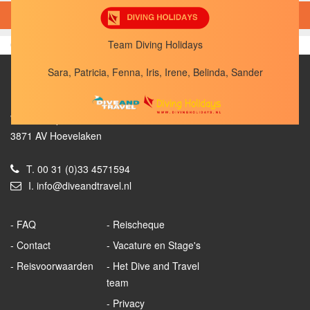
TOON FILTERMOGELIJKHEDEN
Team Diving Holidays
Sara, Patricia, Fenna, Iris, Irene, Belinda, Sander
Dive and Travel
Westerdorpsstraat 77
3871 AV Hoevelaken
T.
00 31 (0)33 4571594
I.
info@diveandtravel.nl
FAQ
Reischeque
Contact
Vacature en Stage's
Reisvoorwaarden
Het Dive and Travel
team
Privacy