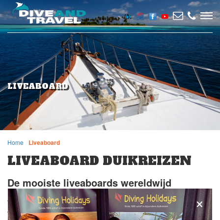
LIVEABOARD
Home
Liveaboard
LIVEABOARD DUIKREIZEN
De mooiste liveaboards wereldwijd
×
Wanneer je voor een liveaboard kiest dan heb je veel voordelen in
vergelijking met een verblijf in een hotel. Het is de optimale