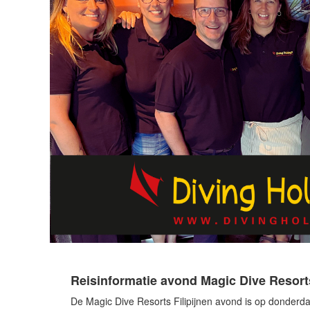
Reisinformatie avond Bunaken, Bangka 
De Bunaken, Bangka & Lembeh Murex Indonesië avond is
Je kunt je via de e-mail: info@diveandtravel.nl of te
aanmelding je volledige contactgegevens en het aant
Locatie en aanvang:
Datum: dinsdag 16 januari 2018
Aanvang: 19:30 uur
Aanwezig: Manager Pim van Schendel & onderwaterfo
Locatie: Pacific Diving, Reeuwijkse Poort 307, 2811 N
Aanmelden
*De entree is gratis*
Je kunt je via de e-mail:
info@diveandtravel.nl
of telef
aanmelding je volledige contactgegevens en het aant
Reisinformatie avond Magic Dive Resorts
De Magic Dive Resorts Filipijnen avond is op donderda