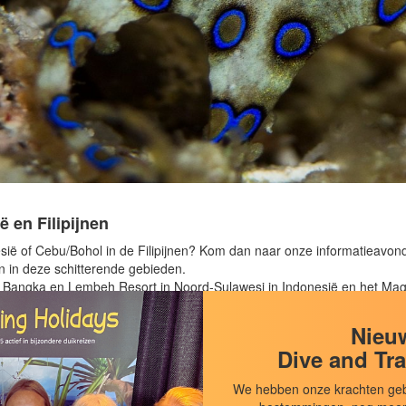
 en Filipijnen
onesië of Cebu/Bohol in de Filipijnen? Kom dan naar onze informatieavo
n in deze schitterende gebieden.
Bangka en Lembeh Resort in Noord-Sulawesi in Indonesië en het Magi
 op Bohol in de Filipijnen. Twee fantastische duikbestemmingen met e
Nieuw
Dive and Tra
We hebben onze krachten geb