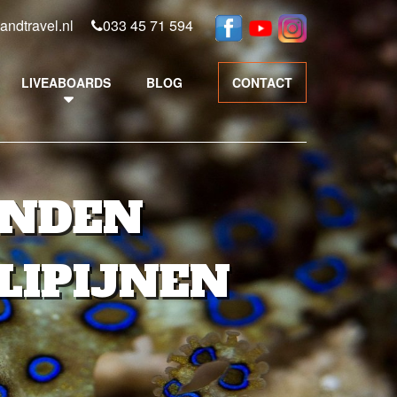
andtravel.nl
033 45 71 594
LIVEABOARDS
BLOG
CONTACT
ONDEN
ILIPIJNEN