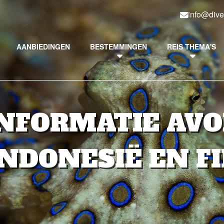
info@dive
AANBIEDINGEN
BESTEMMINGEN
REIS THEMA'S
INFORMATIE AV
NDONESIË EN F