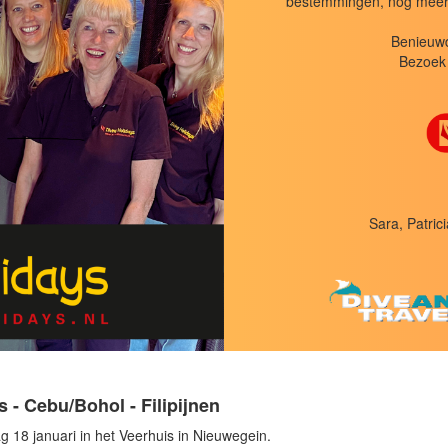
bestemmingen, nog meer d
& Lembeh – Noord-Sulawesi - Indonesië
Benieuwd
 op dinsdag 16 januari bij Pacific Diving in Reeuwijk.
Bezoek 
lefonisch: 033-4571594 aanmelden voor de informatieavonden. Graag bij
al personen doorgeven.
tograaf Edwin van der Sande
V, Reeuwijk
Sara, Patrici
onisch: 033-4571594 aanmelden voor de informatieavonden. Graag bij
al personen doorgeven.
 - Cebu/Bohol - Filipijnen
g 18 januari in het Veerhuis in Nieuwegein.