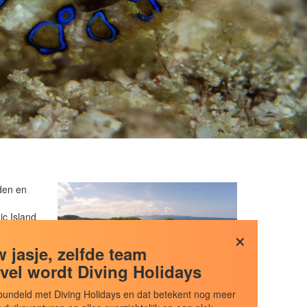
nden en
c Island
×
en
 jasje, zelfde team
vel wordt Diving Holidays
undeld met Diving Holidays en dat betekent nog meer