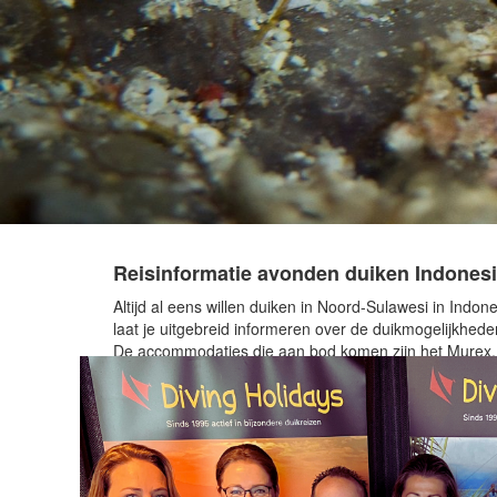
Reisinformatie avonden duiken Indonesië
Altijd al eens willen duiken in Noord-Sulawesi in Ind
laat je uitgebreid informeren over de duikmogelijkhede
De accommodaties die aan bod komen zijn het Murex, 
Dive Resort op Cebu en het Magic Oceans Dive Resort
uitdagend onderwaterleven en schitterende riffen.