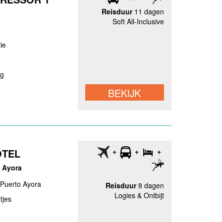
Reisduur
11 dagen
Soft All-Inclusive
ie
ag
BEKIJK
OTEL
 Ayora
 Puerto Ayora
Reisduur
8 dagen
Logies & Ontbijt
tjes
n