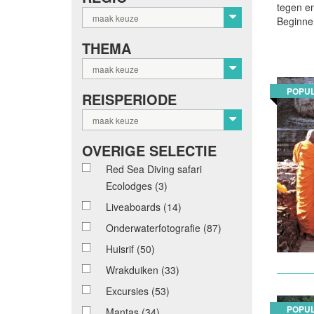
tegen en
maak keuze
Beginnen
THEMA
maak keuze
POPUL
REISPERIODE
maak keuze
OVERIGE SELECTIE
Red Sea Diving safari
Ecolodges
(3)
Liveaboards
(14)
Onderwaterfotografie
(87)
Huisrif
(50)
Wrakduiken
(33)
Excursies
(53)
POPUL
Mantas
(34)