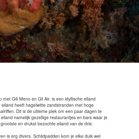
 met Gili Meno en Gil Air, is een idyllische eiland
 eiland heeft hagelwitte zandstranden met hoge
iffen. Dit is de ultieme plek om een paar dagen te
iland namelijk gezellige restaurantjes en bars waar je
 grootste en drukst bezochte eiland van de drie.
n is erg divers. Schildpadden kom je elke duik wel