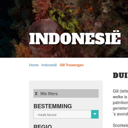
INDONESIË
Home
Indonesië
Gili Trawangan
DU
Gili (le
Wis filters
welke is
palmbome
BESTEMMING
genieten
’s avond
maak keuze
Snorkele
REGIO