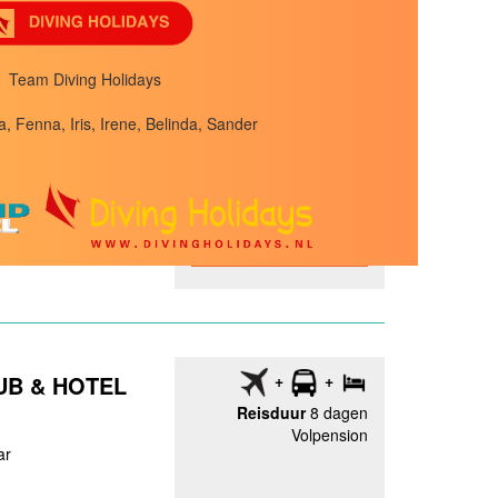
TEMENTEN
Reisduur
8 dagen
Team Diving Holidays
Logies
ls Bay
a, Fenna, Iris, Irene, Belinda, Sander
ex
e promenade
aqua op 100m
n
BEKIJK
UB & HOTEL
Reisduur
8 dagen
Volpension
ar