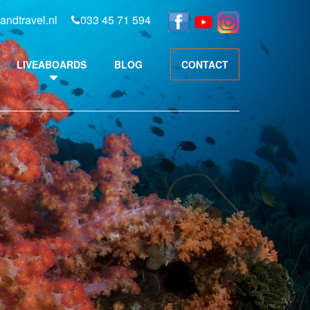
andtravel.nl
033 45 71 594
LIVEABOARDS
BLOG
CONTACT