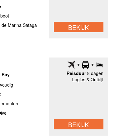
e
 boot
n de Marina Safaga
BEKIJK
Reisduur
8 dagen
i Bay
Logies & Ontbijt
nvoudig
d
rtementen
Dive
n
BEKIJK