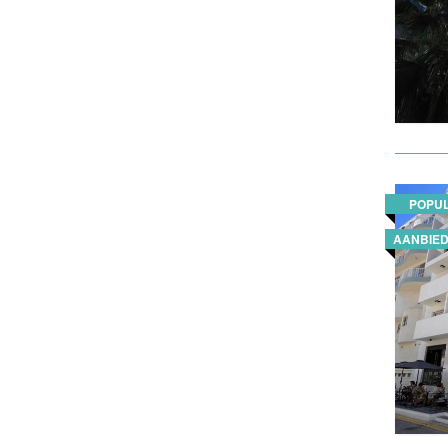
POPUL
AANBIED