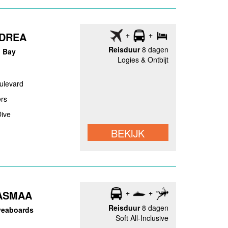
NDREA
Reisduur
8 dagen
i Bay
Logies & Ontbijt
ulevard
rs
Dive
BEKIJK
ASMAA
Reisduur
8 dagen
veaboards
Soft All-Inclusive