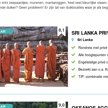
 mini zeepaardjes, murenen, mantaroggen, heel veel kleurrijke vissen e
de duiker? Geen probleem! Er zijn tal van duiklocaties waar je als beg
8,1
AIR
SRI LANKA PR
Sri Lanka
Rondreis met privé
Alle hoogtepunten 
Engelstalige privé 
Bezoekt aan o.a. K
TIP: combinatie me
9,0
AIR
OKEANOS AGG