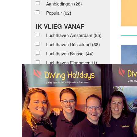
Aanbiedingen
(28)
Populair
(62)
IK VLIEG VANAF
Luchthaven Amsterdam
(85)
Luchthaven Düsseldorf
(38)
Luchthaven Brussel
(44)
Luchthaven Eindhoven
(1)
Luchthaven Maastricht
(5)
Luchthaven Rotterdam
(7)