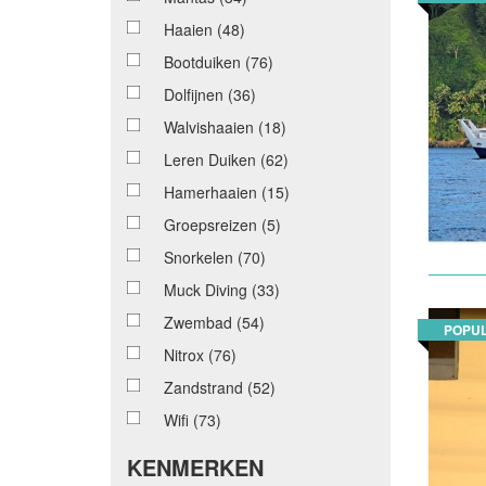
Haaien
(48)
Bootduiken
(76)
Dolfijnen
(36)
Walvishaaien
(18)
Leren Duiken
(62)
Hamerhaaien
(15)
Groepsreizen
(5)
Snorkelen
(70)
Muck Diving
(33)
Zwembad
(54)
POPUL
Nitrox
(76)
Zandstrand
(52)
Wifi
(73)
KENMERKEN