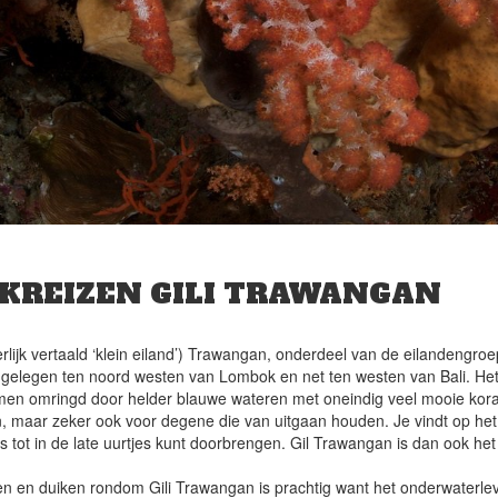
IKREIZEN GILI TRAWANGAN
tterlijk vertaald ‘klein eiland’) Trawangan, onderdeel van de eilandengroep
 gelegen ten noord westen van Lombok en net ten westen van Bali. Het
n omringd door helder blauwe wateren met oneindig veel mooie koraalr
, maar zeker ook voor degene die van uitgaan houden. Je vindt op het e
s tot in de late uurtjes kunt doorbrengen. Gil Trawangan is dan ook het
n en duiken rondom Gili Trawangan is prachtig want het onderwaterleve