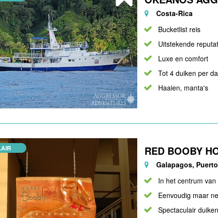
Costa-Rica
Bucketlist reis
Uitstekende reputat
Luxe en comfort
Tot 4 duiken per d
Haaien, manta's
AIR
RED BOOBY H
Galapagos, Puerto
In het centrum van
Eenvoudig maar ne
Spectaculair duike