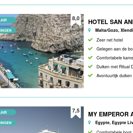
8,0
AIR
HOTEL SAN A
Malta/Gozo, Xlend
INGEN
Zeer net hotel
Gelegen aan de bo
Comfortabele kame
Duiken met Ritual 
Avontuurlijk duiken
7,5
AIR
MY EMPEROR 
Egypte, Egypte Li
INGEN
Comfortabele boot