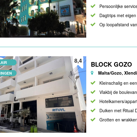
Persoonlijke servic
Dagtrips met eigen
Op loopafstand va
8,4
AIR
BLOCK GOZO
Malta/Gozo, Xlend
INGEN
Kleinschalig en ee
Vlakbij de boulevar
Hotelkamers/appa
Duiken met Ritual 
Grotten en wrakke