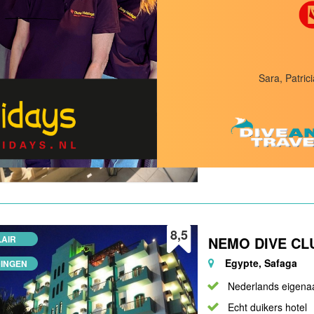
7,5
AIR
SANDS APPAR
Malta/Gozo, Malta
Gelegen in St. Pau
Sara, Patrici
Kleinschalig compl
In de buurt van d
Duikcentrum Malt
Grotten en wrakke
8,5
AIR
NEMO DIVE CL
Egypte, Safaga
INGEN
Nederlands eigena
Echt duikers hotel