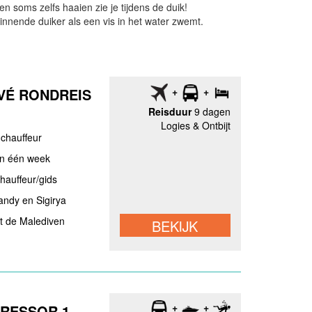
n soms zelfs haaien zie je tijdens de duik!
innende duiker als een vis in het water zwemt.
IVÉ RONDREIS
Reisduur
9 dagen
Logies & Ontbijt
 chauffeur
in één week
chauffeur/gids
andy en Sigirya
t de Malediven
BEKIJK
RESSOR 1