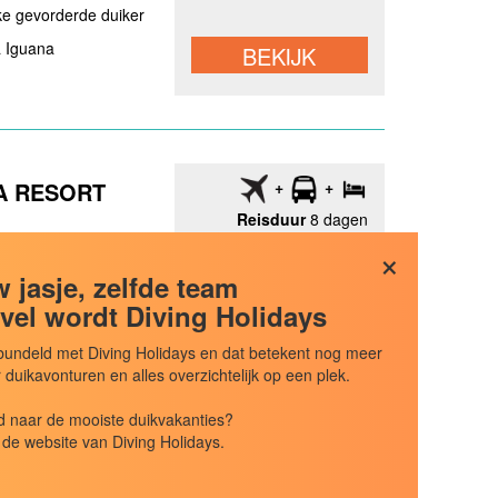
jke gevorderde duiker
 Iguana
BEKIJK
A RESORT
Reisduur
8 dagen
All-Inclusive
×
t
 jasje, zelfde team
andstrand
vel wordt Diving Holidays
iet duikers
undeld met Diving Holidays en dat betekent nog meer
Diving Center
uikavonturen en alles overzichtelijk op een plek.
e duikschool
BEKIJK
 naar de mooiste duikvakanties?
de website van Diving Holidays.