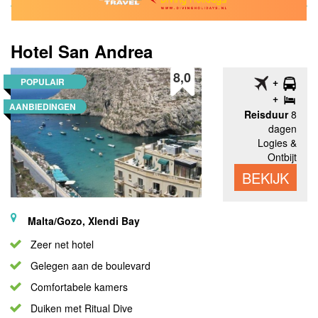
Hotel San Andrea
8,0
POPULAIR
AANBIEDINGEN
Reisduur
8
dagen
Logies &
Ontbijt
BEKIJK
Malta/Gozo, Xlendi Bay
Zeer net hotel
Gelegen aan de boulevard
Comfortabele kamers
Duiken met Ritual Dive