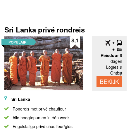
Sri Lanka privé rondreis
8,1
POPULAIR
Reisduur
9
dagen
Logies &
Ontbijt
BEKIJK
Sri Lanka
Rondreis met privé chauffeur
Alle hoogtepunten in één week
Engelstalige privé chauffeur/gids