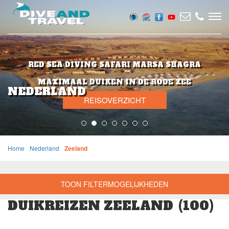
RED SEA DIVING SAFARI MARSA SHAGRA
MAXIMAAL DUIKEN IN DE RODE ZEE
NEDERLAND
REISOVERZICHT
Home
Nederland
Zeeland
TOON FILTERMOGELIJKHEDEN
DUIKREIZEN ZEELAND
(100)