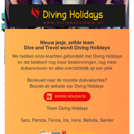
Block Gozo
8,4
POPULAIR
AANBIEDINGEN
Reisduur
8
dagen
Logies &
Nieuw jasje, zelfde team
Dive and Travel wordt Diving Holidays
Ontbijt
BEKIJK
We hebben onze krachten gebundeld met Diving Holidays
en dat betekent nog meer bestemmingen, nog meer
duikavonturen en alles overzichtelijk op een plek.
Malta/Gozo, Xlendi Bay
Benieuwd naar de mooiste duikvakanties?
Kleinschalig en eenvoudig
Bezoek de website van Diving Holidays.
Vlakbij de boulevard
Hotelkamers/appartementen
Team Diving Holidays
Duiken met Ritual Dive
Sara, Patricia, Fenna, Iris, Irene, Belinda, Sander
Grotten en wrakken