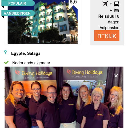
8,5
POPULAIR
AANBIEDINGEN
Reisduur
8
dagen
Volpension
BEKIJK
Egypte, Safaga
Nederlands eigenaar
×
Echt duikers hotel
Persoonlijke service
Dagtrips met eigen boot
Op loopafstand van de Marina Safaga