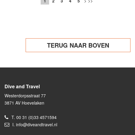
1
2
3
4
5
>
>>
TERUG NAAR BOVEN
Dive and Travel
Westerdorpsstraat 77
3871 AV Hoevelaken
T.
00 31 (0)33 4571594
I.
info@diveandtravel.nl