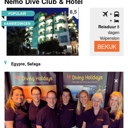
Nemo Dive Club & Hotel
8,5
POPULAIR
AANBIEDINGEN
Reisduur
8
dagen
Volpension
BEKIJK
Egypte, Safaga
Nederlands eigenaar
×
Echt duikers hotel
Persoonlijke service
Dagtrips met eigen boot
Op loopafstand van de Marina Safaga