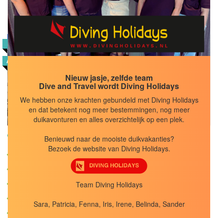
Block Gozo
8,4
POPULAIR
AANBIEDINGEN
Reisduur
8
dagen
Nieuw jasje, zelfde team
Logies &
Dive and Travel wordt Diving Holidays
Ontbijt
We hebben onze krachten gebundeld met Diving Holidays
BEKIJK
en dat betekent nog meer bestemmingen, nog meer
duikavonturen en alles overzichtelijk op een plek.
Malta/Gozo, Xlendi Bay
Benieuwd naar de mooiste duikvakanties?
Bezoek de website van Diving Holidays.
Kleinschalig en eenvoudig
Vlakbij de boulevard
Hotelkamers/appartementen
Team Diving Holidays
Duiken met Ritual Dive
Sara, Patricia, Fenna, Iris, Irene, Belinda, Sander
Grotten en wrakken