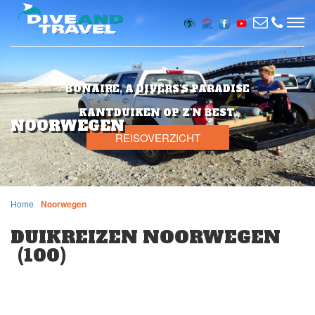
BONAIRE, A DIVERS'S PARADISE
KANTDUIKEN OP Z'N BEST.
NOORWEGEN
REISOVERZICHT
Home
Noorwegen
DUIKREIZEN NOORWEGEN
(100)