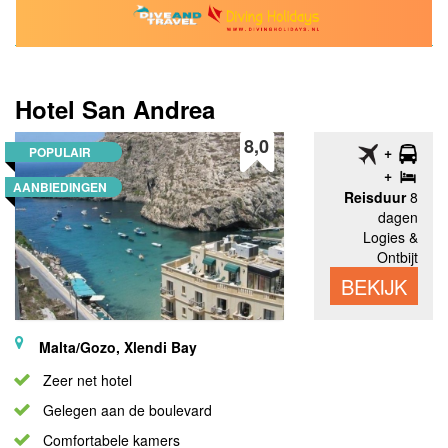
Hotel San Andrea
8,0
POPULAIR
AANBIEDINGEN
Reisduur
8
dagen
Logies &
Ontbijt
BEKIJK
Malta/Gozo, Xlendi Bay
Zeer net hotel
Gelegen aan de boulevard
Comfortabele kamers