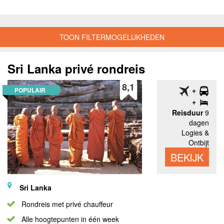
TOON FILTERMOGELIJKHEDEN
Sri Lanka privé rondreis
8,1
POPULAIR
Reisduur
9
dagen
Logies &
Ontbijt
BEKIJK
Sri Lanka
Rondreis met privé chauffeur
Alle hoogtepunten in één week