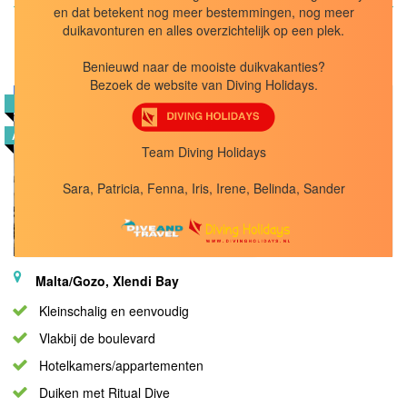
en dat betekent nog meer bestemmingen, nog meer
duikavonturen en alles overzichtelijk op een plek.
Block Gozo
Benieuwd naar de mooiste duikvakanties?
Bezoek de website van Diving Holidays.
8,4
POPULAIR
AANBIEDINGEN
Reisduur
8
Team Diving Holidays
dagen
Logies &
Sara, Patricia, Fenna, Iris, Irene, Belinda, Sander
Ontbijt
BEKIJK
Malta/Gozo, Xlendi Bay
Kleinschalig en eenvoudig
Vlakbij de boulevard
Hotelkamers/appartementen
Duiken met Ritual Dive