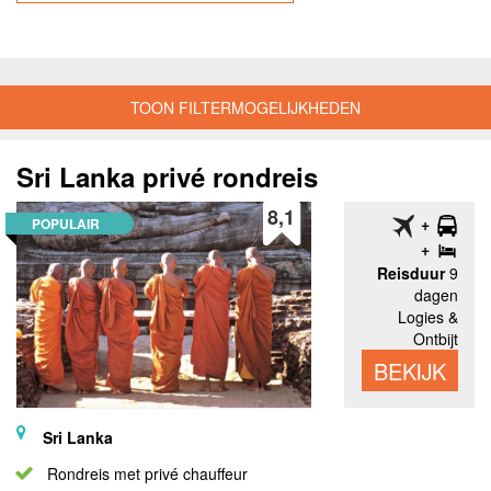
TOON FILTERMOGELIJKHEDEN
Sri Lanka privé rondreis
8,1
POPULAIR
Reisduur
9
dagen
Logies &
Ontbijt
BEKIJK
Sri Lanka
Rondreis met privé chauffeur