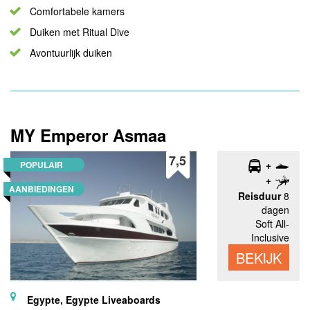
Comfortabele kamers
Duiken met Ritual Dive
Avontuurlijk duiken
MY Emperor Asmaa
7,5
POPULAIR
AANBIEDINGEN
Reisduur
8
dagen
Soft All-
Inclusive
BEKIJK
Egypte, Egypte Liveaboards