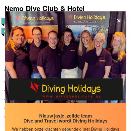
Nemo Dive Club & Hotel
×
8,5
POPULAIR
AANBIEDINGEN
Reisduur
8
dagen
Volpension
BEKIJK
Egypte, Safaga
Nederlands eigenaar
Echt duikers hotel
Persoonlijke service
Dagtrips met eigen boot
Nieuw jasje, zelfde team
Op loopafstand van de Marina Safaga
Dive and Travel wordt Diving Holidays
We hebben onze krachten gebundeld met Diving Holidays