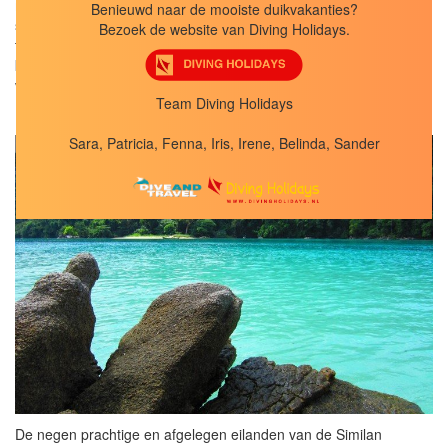
mogelijk. Grijze rifhaaien, witpuntrifhaaien, hamerhaaien en grote
Benieuwd naar de mooiste duikvakanties?
scholen barracuda's, makrelen, schildpadden en manta's zijn er
Bezoek de website van Diving Holidays.
te zien, maar ook zeepaardjes, flamboyant cuttlefish, leaf fish,
krokodilvissen, mimic en blue ring octopus. Dit is het uitgangspunt
voor spectaculair duiken.
Team Diving Holidays
Sara, Patricia, Fenna, Iris, Irene, Belinda, Sander
Thailand
De negen prachtige en afgelegen eilanden van de Similan