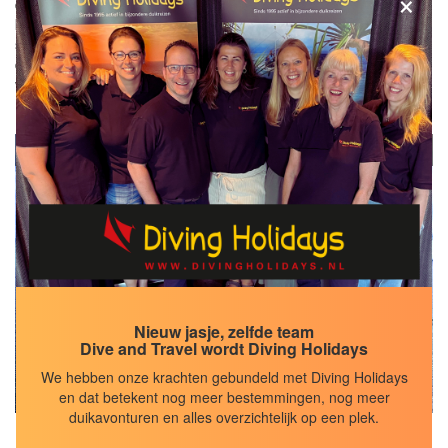
×
de macro liefhebbers is er muck-diving in de Lembeh Strait, je
kunt een wrakduik maken op de USAT Liberty, rifhaaien,
schildpadden en manta's zijn op bepaalde duiklocaties te vinden,
de mola mola is in bepaalde periodes te zien. Kortom genoeg
voor een geweldige duikvakantie!
Maleisië
Nieuw jasje, zelfde team
Dive and Travel wordt Diving Holidays
We hebben onze krachten gebundeld met Diving Holidays
en dat betekent nog meer bestemmingen, nog meer
duikavonturen en alles overzichtelijk op een plek.
Muck-diving én duiken met grote vissen is in Maleisië allebei