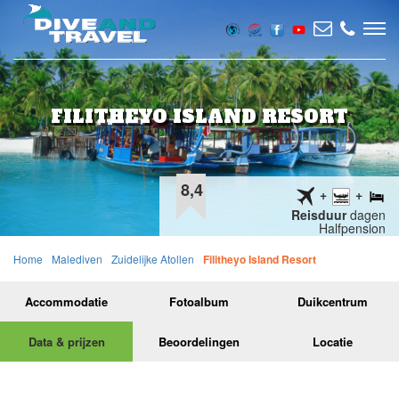
FILITHEYO ISLAND RESORT
8,4
Reisduur
dagen
Halfpension
Home
Malediven
Zuidelijke Atollen
Filitheyo Island Resort
Accommodatie
Fotoalbum
Duikcentrum
Data & prijzen
Beoordelingen
Locatie