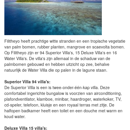
Filitheyo heeft prachtige witte stranden en een tropische vegetatie
van palm bomen, rubber planten, mangrove en scaevolta bomen.
Op Filitheyo zijn er 94 Superior Villa's, 15 Deluxe Villa's en 16
Water Villa's. De villa's zijn allemaal in de schaduw van de
palmbomen gebouwd en hebben uitzicht op zee, behalve
natuurlijk de Water Villa die op palen in de lagune staan.
Superior Villa 94 villa's:
De Superior Villa is een is twee-onder-één-kap villa. Deze
comfortabel ingerichte bungalow is voorzien van airconditioning,
plafondventilator, klamboe, minibar, haardroger, waterkoker, TV,
cd-speler, telefoon, kluisje en een royaal terras met zitje. De
halfopen badkamer heeft een toilet en een douche met warm en
koud water.
Deluxe Villa 15 villa's: