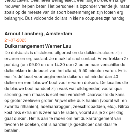
mouwen helpen beter. Het personeel is bijzonder vriendelijk, maar
zoals op de meeste van dit soort bestemmingen zijn fooien erg
belangrijk. Dus voldoende dollars in kleine coupures zijn handig.
Arnout Lansberg, Amsterdam
21-07-2023
Duikarrangement Werner Lau
De duikbasis is uitstekend uitgerust en de duikinstructeurs zijn
ervaren en erg sociaal. Je maakt al snel contact. Er vertrekken 2x
per dag (om 09:00 en om 14:30 uur) 2 boten naar verschillende
duikstekken in de buurt van het eiland, 5-50 minuten varen. Er is
een 'rode' boot voor beginnende duikers met minder dan 40
duiken en een 'blauwe' boot voor ervaren duikers. De locaties die
de blauwe boot aandoet zijn vaak wat uitdagender, vooral qua
stroming. Een rifhaak is echt een vereiste!! Daarvoor is de kans
op groter zeeleven groter. Vrijwel elke duik haaien (vooral wit- en
zwarttip rifhaaien), adelaarsroggen, zeeschildpadden, etc.). Nitrox
kost niks extra en is zeer aan te raden, vooral als je 2x per dag
gaat duiken. Het is aan te raden om het duikarrangement van
tevoren te boeken, dat is aanzienlijk goedkoper dan daar te
betalen.