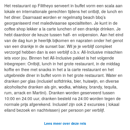
Het restaurant op Filitheyo serveert in buffet vorm een scala aan
lokale en internationale gerechten tijdens het ontbijt, de lunch en
het diner. Daarnaast worden er regelmatig beach bbq’s
georganiseerd met malediviaanse specialiteiten. Je kunt in de
coffee shop lekker a la carte lunchen of een drankje drinken. Je
hebt daardoor de keuze tussen half- en volpension. Aan het eind
van de dag kun je heerlijk bijkomen en napraten onder het genot
van een drankje in de sunset bar. Wil je je verblijf compleet
verzorgd hebben dan is een verblijf o.b.v. All-Inclusive misschien
iets voor jou. Binnen het All-Inclusive pakket is het volgende
inbegrepen: Ontbijt, lunch in het grote restaurant, in de middag
koffie en thee met snacks in het a la carte restaurant en het
uitgebreide diner in buffet vorm in het grote restaurant. Water en
dranken per glas (inclusief softdrinks, bier, huiswijn, en diverse
alcoholische dranken als gin, wodka, whiskey, brandy, tequila,
rum, arrack en Martini). Dranken worden geserveerd tussen
10:00 en 24:00 uur, dranken besteld na 24:00 worden tegen de
normale prijs afgerekend. Inclusief zijn ook 2 excursies ( lokaal
eiland bezoek en nachtvissen) per persoon per verblijf.
Lees meer over deze reis