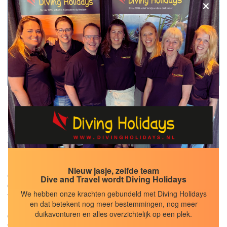
×
DUIKCENTRUM
Werner Lau Diving Center
Werner Lau stopt per 17 november 2025 op Filitheyo Island
Het Werner Lau Diving Center op Filitheyo is ruim en functioneel
Nieuw jasje, zelfde team
opgezet, zoals we dat gewend zijn van een gerenommeerde
Dive and Travel wordt Diving Holidays
duikschool als het Werner Lau Diving Center. De duikmaterialen
We hebben onze krachten gebundeld met Diving Holidays
voor de verhuur zijn modern en goed onderhouden. Het is zelfs
en dat betekent nog meer bestemmingen, nog meer
mogelijk om onderwaterscooters te huren! Voor je eigen
duikavonturen en alles overzichtelijk op een plek.
duikuitrusting is er een aparte ruimte die ’s nachts afgesloten
wordt.