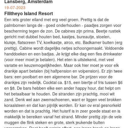
Lansberg, Amsterdam
19-07-2023
Filitheyo Island Resort
Een iets groter eiland met erg veel groen. Prettig is dat de
palmbomen langs de - goed onderhouden - paadjes zorgen voor
bescherming tegen de zon. De cabines zijn prima. Beetje rustiek
gericht met dubbel houten bed, kastjes, bureautje, stoelen,
kluisje, flatscreen TV, koelkastje, airco, etc. Badkamer buiten (erg
prettig). Cabine wordt dagelijks netjes schoongemaakt. Voldoende
handdoeken en een badjas. Je krijgt elke dag een fles drinkwater
(voor meer moet je betalen). Het eten is uitstekend, met veel
variatie en keuzemogelijkheden. Maar ook hier moet je voor elk
drankje apart betalen (bij halfpension en volpension). Er zijn twee
bars: een poolbart en een algemene bar. De prijzen voor de
drankjes zijn redelijk. Cocktal ca. $15, een biertje of fris tussen $6
en $8. De bars hebben elke een ander happy hour, dat helpt om
het betaalbaar te houden. De stranden zijn prachtig, mooi wit
zand. Denk wel aan zwemschoenen, want er liggen veel brokken
koraalsteen en dat kan pijnlijk worden. Er kan ov eral gesnorkeld
worden en dat is prachtig. Het huisrif is in zeer goede staat en is
makkelijk te bereiken vanaf het strand. Minder prettig zijn de vele
muggen die flink steken en grote, sterk jeukende bulten
veroorzaken. Deet heeft weinig effect, een lange broek en lange