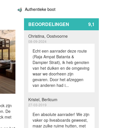
Authentieke boot
BEOORDELINGEN
9,1
Christina, Oostvoorne
08-09-2024
Echt een aanrader deze route
(Raja Ampat Batanta &
Dampier Strait), ik heb genoten
van het duiken en de omgeving
waar we doorheen zijn
gevaren. Door het afzeggen
van anderen had i...
Kristel, Berlicum
27-03-2019
ck zijn
en. De
Een absolute aanrader! We zijn
ck met
vaker op liveaboards geweest,
maar zulke ruime hutten, met