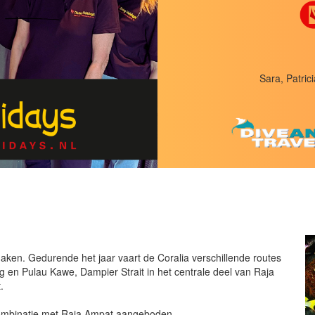
Sara, Patrici
 DIVING HOLIDAYS
ys en dat betekent: nog meer bestemmingen, nog meer duikavonturen e
aken. Gedurende het jaar vaart de Coralia verschillende routes
ag en Pulau Kawe, Dampier Strait in het centrale deel van Raja
.
 combinatie met Raja Ampat aangeboden.