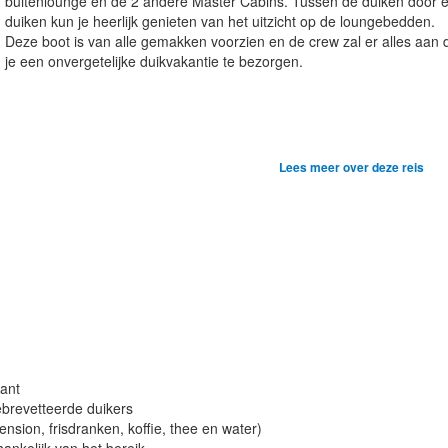
buitenlounge en de 2 andere Master Cabins. Tussen de duiken door e
duiken kun je heerlijk genieten van het uitzicht op de loungebedden.
Deze boot is van alle gemakken voorzien en de crew zal er alles aan
je een onvergetelijke duikvakantie te bezorgen.
Lees meer over deze reis
rant
gebrevetteerde duikers
pension, frisdranken, koffie, thee en water)