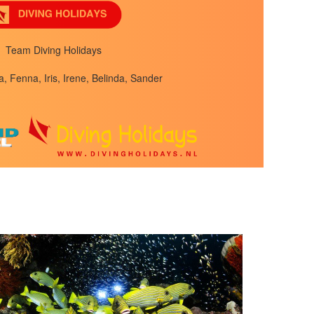
Team Diving Holidays
a, Fenna, Iris, Irene, Belinda, Sander
n alles overzichtelijk op één plek. Benieuwd naar de