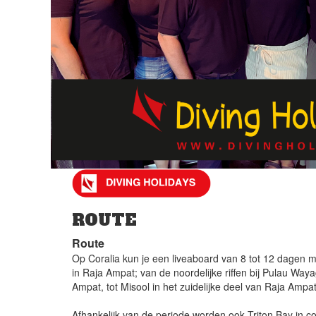
DIVE AND TRAVEL WORDT
We hebben onze krachten gebundeld met Diving Holida
mooiste duikvakanties?
ROUTE
Route
Op Coralia kun je een liveaboard van 8 tot 12 dagen m
in Raja Ampat; van de noordelijke riffen bij Pulau Way
Ampat, tot Misool in het zuidelijke deel van Raja Ampat
Afhankelijk van de periode worden ook Triton Bay in