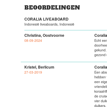
BEOORDELINGEN
CORALIA LIVEABOARD
Indonesië liveaboards, Indonesië
Christina, Oostvoorne
Corali
08-09-2024
Echt een
doorheen
gekund. 
gezond u
Kristel, Berlicum
Corali
27-03-2019
Een abso
hebben 
een eige
vriendel
koraalri
de cruis
vier dui
duikers.