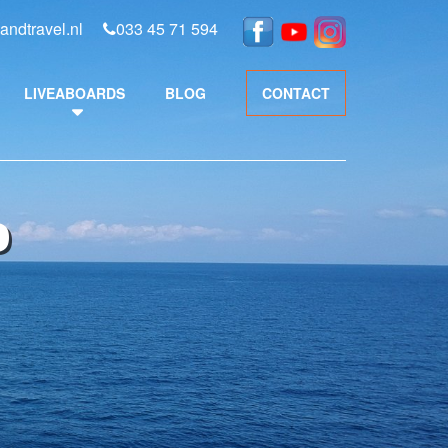
andtravel.nl
033 45 71 594
LIVEABOARDS
BLOG
CONTACT
D