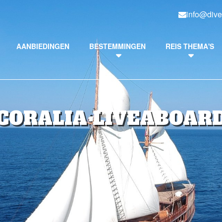
info@dive
AANBIEDINGEN
BESTEMMINGEN
REIS THEMA'S
CORALIA LIVEABOAR