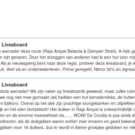
a Liveaboard
 aanrader deze route (Raja Ampat Batanta & Dampier Strait), ik heb 
 zijn gevaren. Door het afzeggen van anderen had ik een hut voor mijze
Als je nieuwsgierig bent naar deze regio, probeer deze liveaboard, je w
it. Veel vis en onderwaterleven. Prima geregeld, Nitrox 32% en signaal
a Liveaboard
lute aanrader! We zijn vaker op liveaboards geweest, maar zulke ruime
we nog niet mee gemaakt (wij hadden een hut benedendeks, de hutten 
n balkon). Overal op het dek zijn prachtige loungebanken en zitplekken
ijk en het eten fantastisch! Het duiken in Raja Ampat is onbeschrijfelij
ffen en de enorme hoeveelheid vis....... WOW! De Coralia is pas sinds dit
edirector, als de duikgidsen waren echter zeer ervaren en goed bekend 
kgidsen voor 16 duikers, dus er wordt in kleine groepjes gedoken en r