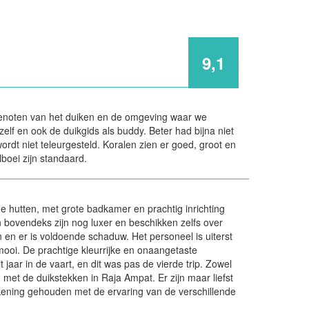
9,1
genoten van het duiken en de omgeving waar we
lf en ook de duikgids als buddy. Beter had bijna niet
ordt niet teleurgesteld. Koralen zien er goed, groot en
boei zijn standaard.
 hutten, met grote badkamer en prachtig inrichting
bovendeks zijn nog luxer en beschikken zelfs over
 en er is voldoende schaduw. Het personeel is uiterst
k mooi. De prachtige kleurrijke en onaangetaste
 jaar in de vaart, en dit was pas de vierde trip. Zowel
met de duikstekken in Raja Ampat. Er zijn maar liefst
ekening gehouden met de ervaring van de verschillende