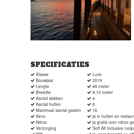
SPECIFICATIES
Klasse
Luxe
Bouwjaar
2019
Lengte
48 meter
Breedte
9,10 meter
Aantal dekken
4
Aantal hutten
8
Maximaal aantal gasten
16
Airco
ja in hutten en restau
Nitrox
ja gratis voor nitrox 
Verzorging
Soft All Inclusive (vol