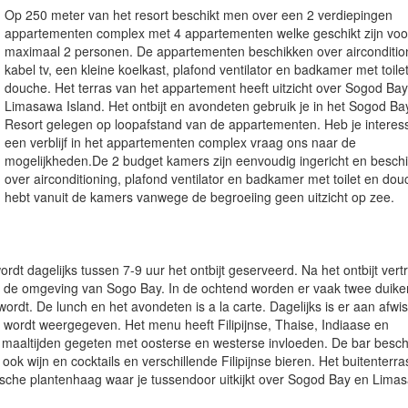
Op 250 meter van het resort beschikt men over een 2 verdiepingen
appartementen complex met 4 appartementen welke geschikt zijn voo
maximaal 2 personen. De appartementen beschikken over airconditio
kabel tv, een kleine koelkast, plafond ventilator en badkamer met toile
douche. Het terras van het appartement heeft uitzicht over Sogod Ba
Limasawa Island. Het ontbijt en avondeten gebruik je in het Sogod B
Resort gelegen op loopafstand van de appartementen. Heb je interes
een verblijf in het appartementen complex vraag ons naar de
mogelijkheden.De 2 budget kamers zijn eenvoudig ingericht en besch
over airconditioning, plafond ventilator en badkamer met toilet en dou
hebt vanuit de kamers vanwege de begroeiing geen uitzicht op zee.
wordt dagelijks tussen 7-9 uur het ontbijt geserveerd. Na het ontbijt vert
n de omgeving van Sogo Bay. In de ochtend worden er vaak twee duike
rdt. De lunch en het avondeten is a la carte. Dagelijks is er aan afwi
d wordt weergegeven. Het menu heeft Filipijnse, Thaise, Indiaase en
 maaltijden gegeten met oosterse en westerse invloeden. De bar besch
k wijn en cocktails en verschillende Filipijnse bieren. Het buitenterras
pische plantenhaag waar je tussendoor uitkijkt over Sogod Bay en Lima