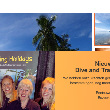
Nieuw
Dive and Tra
We hebben onze krachten geb
bestemmingen, nog meer d
Benieuwd
Bezoek 