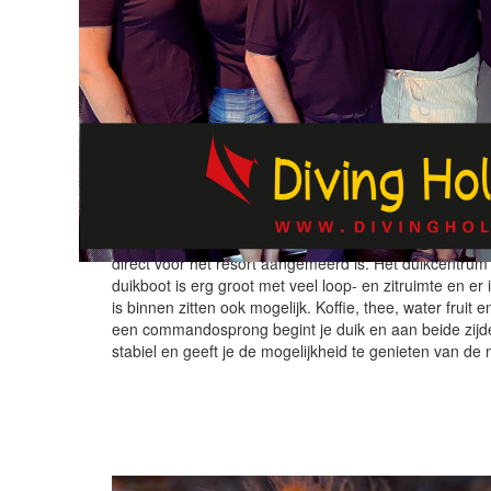
DUIKCENTRUM
Sogod Bay Scuba Resort
Sogod Bay Scuba resort beschikt over een klein duikce
duikmaterialen gespoeld opgehangen om te drogen. De
direct voor het resort aangemeerd is. Het duikcentrum 
duikboot is erg groot met veel loop- en zitruimte en er
is binnen zitten ook mogelijk. Koffie, thee, water fru
een commandosprong begint je duik en aan beide zijde
stabiel en geeft je de mogelijkheid te genieten van de