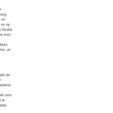
r
ning,
t en
y en op
ay Scuba
se voor
ikken
che. Je
rekt de
n
sselend
ikt over
 is
sawa