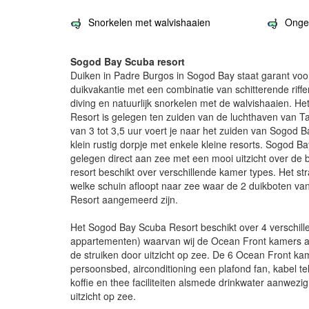
Snorkelen met walvishaaien
Onger
Sogod Bay Scuba resort
Duiken in Padre Burgos in Sogod Bay staat garant vo
duikvakantie met een combinatie van schitterende riffe
diving en natuurlijk snorkelen met de walvishaaien. 
Resort is gelegen ten zuiden van de luchthaven van Ta
van 3 tot 3,5 uur voert je naar het zuiden van Sogod 
klein rustig dorpje met enkele kleine resorts. Sogod Ba
gelegen direct aan zee met een mooi uitzicht over de 
resort beschikt over verschillende kamer types. Het str
welke schuin afloopt naar zee waar de 2 duikboten v
Resort aangemeerd zijn.
Het Sogod Bay Scuba Resort beschikt over 4 verschi
appartementen) waarvan wij de Ocean Front kamers aa
de struiken door uitzicht op zee. De 6 Ocean Front k
persoonsbed, airconditioning een plafond fan, kabel te
koffie en thee faciliteiten alsmede drinkwater aanwezi
uitzicht op zee.