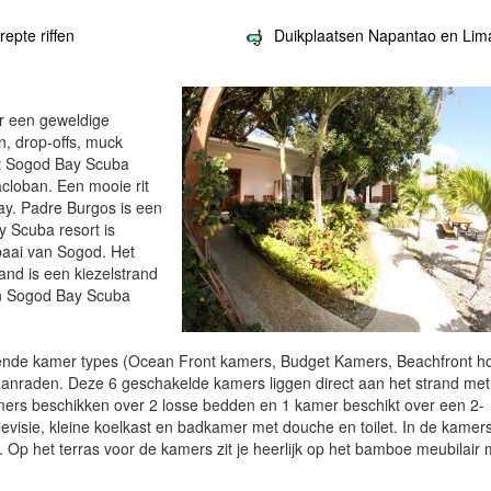
epte riffen
Duikplaatsen Napantao en Li
or een geweldige
n, drop-offs, muck
Het Sogod Bay Scuba
cloban. Een mooie rit
Bay. Padre Burgos is een
y Scuba resort is
baai van Sogod. Het
and is een kiezelstrand
an Sogod Bay Scuba
llende kamer types (Ocean Front kamers, Budget Kamers, Beachfront 
nraden. Deze 6 geschakelde kamers liggen direct aan het strand met
amers beschikken over 2 losse bedden en 1 kamer beschikt over een 2-
levisie, kleine koelkast en badkamer met douche en toilet. In de kamers
g. Op het terras voor de kamers zit je heerlijk op het bamboe meubilair 