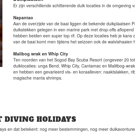
Er zijn verschillende schitterende duik locaties in de omgeving v
Napantao
Aan de overzijde van de baai liggen de bekende duikplaatsen Pa
duikstekken gelegen in een marine park met drop-offs aflopend 
hebben beiden een super top rif. Op deze locaties heb je kans o
van de baai komt men tijdens het seizoen ook de walvishaaien 
Malibog wrak en Whip City
Ten noorden van het Sogod Bay Scuba Resort (ongeveer 20 to
duiklocaties: unga Bend, Whip City, Cantamac en Malitbog-wrak.
en hebben een gevarieerd vis- en koraalleven: naaktslakken, ri
magische manta shrimps.
 DIVING HOLIDAYS
ys en dat betekent: nog meer bestemmingen, nog meer duikavonturen e