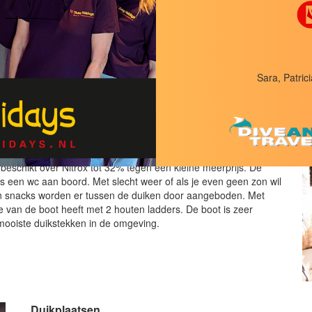
Sara, Patrici
ntrum aan de zijkant van het resort. Hier worden dagelijks de
 crew brengt jouw materiaal aan boord van de duikboot welke
beschikt over Nitrox tot 32% tegen een kleine meerprijs. De
 is een wc aan boord. Met slecht weer of als je even geen zon wil
it en snacks worden er tussen de duiken door aangeboden. Met
 van de boot heeft met 2 houten ladders. De boot is zeer
 mooiste duikstekken in de omgeving.
Duikplaatsen