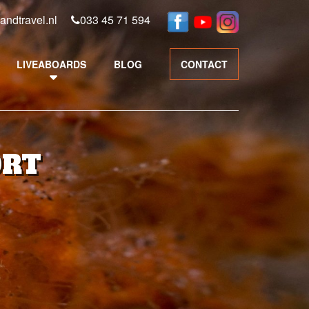
andtravel.nl
033 45 71 594
LIVEABOARDS
BLOG
CONTACT
ORT