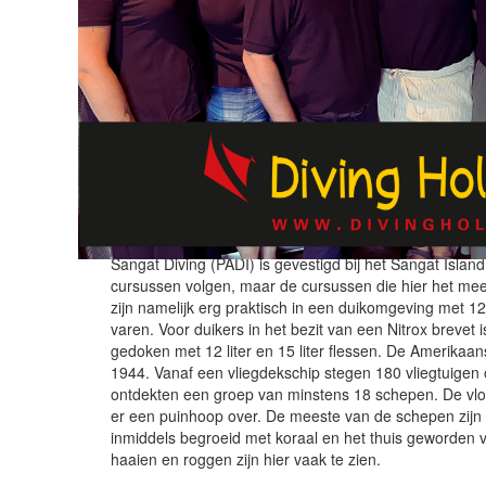
DUIKCENTRUM
Sangat Divers
Sangat Diving (PADI) is gevestigd bij het Sangat Island
cursussen volgen, maar de cursussen die hier het mee
zijn namelijk erg praktisch in een duikomgeving met 
varen. Voor duikers in het bezit van een Nitrox brevet
gedoken met 12 liter en 15 liter flessen. De Amerika
1944. Vanaf een vliegdekschip stegen 180 vliegtuigen 
ontdekten een groep van minstens 18 schepen. De vl
er een puinhoop over. De meeste van de schepen zijn 
inmiddels begroeid met koraal en het thuis geworden v
haaien en roggen zijn hier vaak te zien.