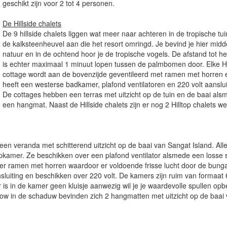
geschikt zijn voor 2 tot 4 personen.
De Hillside chalets
De 9 hillside chalets liggen wat meer naar achteren in de tropische tu
de kalksteenheuvel aan die het resort omringd. Je bevind je hier midd
natuur en in de ochtend hoor je de tropische vogels. De afstand tot he
is echter maximaal 1 minuut lopen tussen de palmbomen door. Elke Hi
cottage wordt aan de bovenzijde geventileerd met ramen met horren 
heeft een westerse badkamer, plafond ventilatoren en 220 volt aanslui
De cottages hebben een terras met uitzicht op de tuin en de baai als
een hangmat. Naast de Hillside chalets zijn er nog 2 Hilltop chalets we
en veranda met schitterend uitzicht op de baai van Sangat Island. All
pkamer. Ze beschikken over een plafond ventilator alsmede een losse
over ramen met horren waardoor er voldoende frisse lucht door de bung
uiting en beschikken over 220 volt. De kamers zijn ruim van formaat
s in de kamer geen kluisje aanwezig wil je je waardevolle spullen op
alow in de schaduw bevinden zich 2 hangmatten met uitzicht op de baai