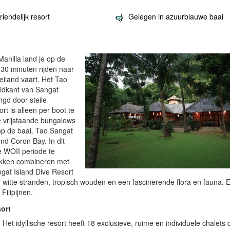
riendelijk resort
Gelegen in azuurblauwe baai
anilla land je op de
 30 minuten rijden naar
iland vaart. Het Tao
uidkant van Sangat
gd door steile
rt is alleen per boot te
e vrijstaande bungalows
 op de baai. Tao Sangat
ond Coron Bay. In dit
e WOII periode te
rakken combineren met
angat Island Dive Resort
r, witte stranden, tropisch wouden en een fascinerende flora en fauna. 
Filipijnen.
ort
Het idyllische resort heeft 18 exclusieve, ruime en individuele chalets 