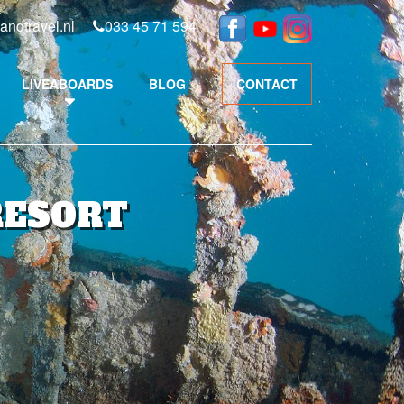
andtravel.nl
033 45 71 594
LIVEABOARDS
BLOG
CONTACT
RESORT