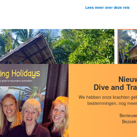
Lees meer over deze reis
Nieuw
Dive and Tra
We hebben onze krachten geb
bestemmingen, nog meer d
Benieuwd
Bezoek 