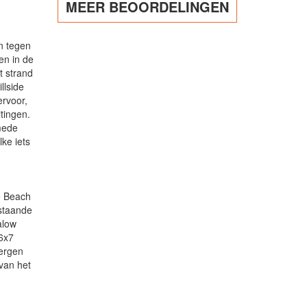
MEER BEOORDELINGEN
in tegen
en in de
t strand
llside
ervoor,
tingen.
mede
lke iets
e Beach
 staande
alow
 6x7
bergen
 van het