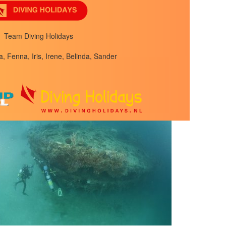
Team Diving Holidays
a, Fenna, Iris, Irene, Belinda, Sander