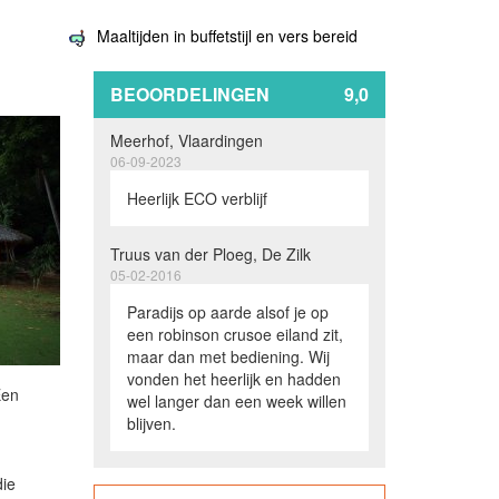
Maaltijden in buffetstijl en vers bereid
BEOORDELINGEN
9,0
Meerhof, Vlaardingen
06-09-2023
Heerlijk ECO verblijf
Truus van der Ploeg, De Zilk
05-02-2016
Paradijs op aarde alsof je op
een robinson crusoe eiland zit,
maar dan met bediening. Wij
vonden het heerlijk en hadden
Een
wel langer dan een week willen
blijven.
die