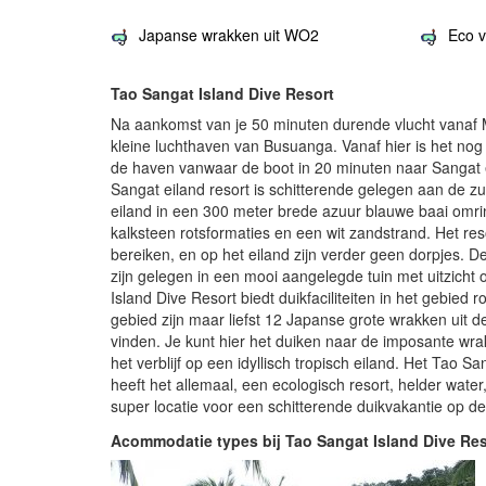
Japanse wrakken uit WO2
Eco v
Tao Sangat Island Dive Resort
Na aankomst van je 50 minuten durende vlucht vanaf M
kleine luchthaven van Busuanga. Vanaf hier is het nog
de haven vanwaar de boot in 20 minuten naar Sangat e
Sangat eiland resort is schitterende gelegen aan de z
eiland in een 300 meter brede azuur blauwe baai omrin
kalksteen rotsformaties en een wit zandstrand. Het reso
bereiken, en op het eiland zijn verder geen dorpjes. D
zijn gelegen in een mooi aangelegde tuin met uitzicht
Island Dive Resort biedt duikfaciliteiten in het gebied r
gebied zijn maar liefst 12 Japanse grote wrakken uit d
vinden. Je kunt hier het duiken naar de imposante w
het verblijf op een idyllisch tropisch eiland. Het Tao S
heeft het allemaal, een ecologisch resort, helder wate
super locatie voor een schitterende duikvakantie op de 
Acommodatie types bij Tao Sangat Island Dive Res