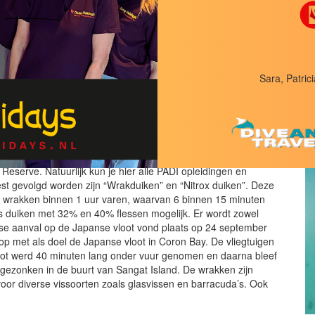
Sara, Patrici
 Reserve. Natuurlijk kun je hier alle PADI opleidingen en
st gevolgd worden zijn “Wrakduiken” en “Nitrox duiken”. Deze
12 wrakken binnen 1 uur varen, waarvan 6 binnen 15 minuten
 is duiken met 32% en 40% flessen mogelijk. Er wordt zowel
anse aanval op de Japanse vloot vond plaats op 24 september
op met als doel de Japanse vloot in Coron Bay. De vliegtuigen
oot werd 40 minuten lang onder vuur genomen en daarna bleef
gezonken in de buurt van Sangat Island. De wrakken zijn
oor diverse vissoorten zoals glasvissen en barracuda’s. Ook