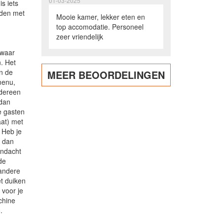
01-03-2025
s iets
uden met
Mooie kamer, lekker eten en
top accomodatie. Personeel
zeer vriendelijk
 waar
. Het
en de
MEER BEOORDELINGEN
menu,
edereen
 dan
e gasten
aat) met
. Heb je
, dan
andacht
de
 andere
et duiken
 voor je
chine
.