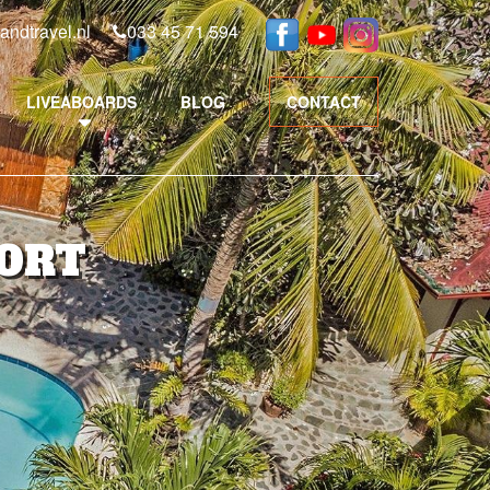
andtravel.nl
033 45 71 594
LIVEABOARDS
BLOG
CONTACT
SORT