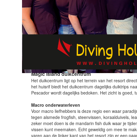
DUIKCENTRUM
Magic Island duikcentrum
Het duikcentrum ligt op het terrein van het resort direc
het huisrif biedt het duikcentrum dagelijks duiktrips na
Pescador wordt dagelijks bedoken. Het zicht is goed, 
Macro onderwaterleven
Voor macro liefhebbers is deze regio een waar paradij
tegen alsmede frogfish, steenvissen, koraalduivels, leaf
zeker moet doen is de mandarin fish duik waar je tijde
vissen kunt meemaken. Echt geweldig om mee te maken
varen aan de linker kant van het resort zijn er een pa