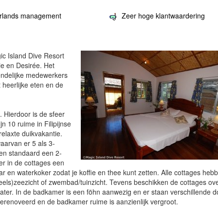
rlands management
Zeer hoge klantwaardering
ic Island Dive Resort
ie en Desirée. Het
endelijke medewerkers
 heerlijke eten en de
. Hierdoor is de sfeer
n 10 ruime in Filipijnse
elaxte duikvakantie.
aarvan er 5 als 3-
en standaard een 2-
r in de cottages een
bar en waterkoker zodat je koffie en thee kunt zetten. Alle cottages heb
deels)zeezicht of zwembad/tuinzicht. Tevens beschikken de cottages ov
er. In de badkamer is een föhn aanwezig en er staan verschillende 
erenoveerd en de badkamer ruime is aanzienlijk vergroot.