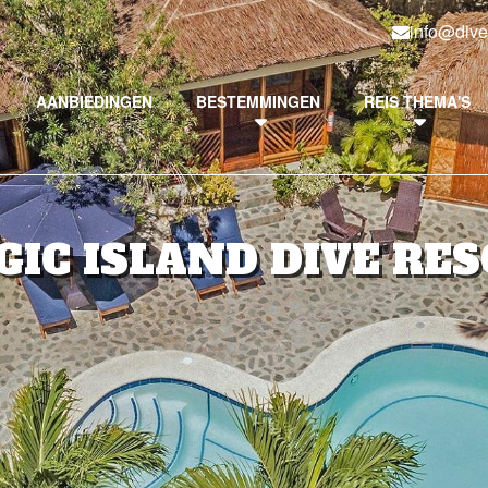
info@dive
AANBIEDINGEN
BESTEMMINGEN
REIS THEMA'S
IC ISLAND DIVE RE