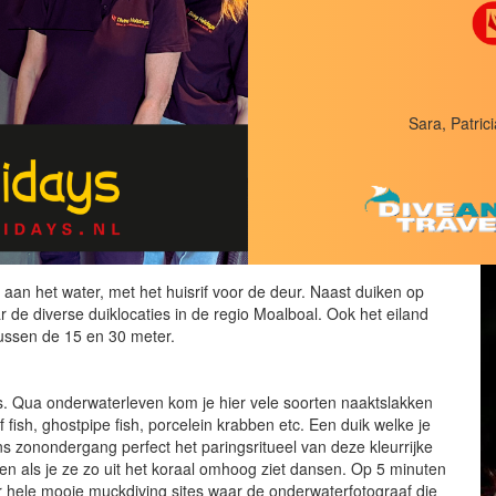
Sara, Patrici
t aan het water, met het huisrif voor de deur. Naast duiken op
ar de diverse duiklocaties in de regio Moalboal. Ook het eiland
tussen de 15 en 30 meter.
s. Qua onderwaterleven kom je hier vele soorten naaktslakken
 fish, ghostpipe fish, porcelein krabben etc. Een duik welke je
ns zonondergang perfect het paringsritueel van deze kleurrijke
 als je ze zo uit het koraal omhoog ziet dansen. Op 5 minuten
ar hele mooie muckdiving sites waar de onderwaterfotograaf die